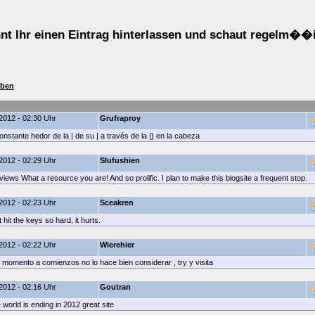
nt Ihr einen Eintrag hinterlassen und schaut regelm��
iben
2012 - 02:30 Uhr
Grufraproy
nstante hedor de la | de su | a través de la |} en la cabeza
2012 - 02:29 Uhr
Slufushien
ews What a resource you are! And so prolific. I plan to make this blogsite a frequent stop.
2012 - 02:23 Uhr
Sceakren
 hit the keys so hard, it hurts.
2012 - 02:22 Uhr
Wierehier
r momento a comienzos no lo hace bien considerar , try y visita
2012 - 02:16 Uhr
Goutran
world is ending in 2012 great site