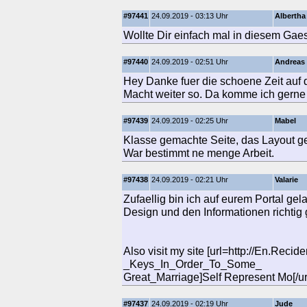
#97441
24.09.2019 - 03:13 Uhr
Albertha
Wollte Dir einfach mal in diesem Gaes
#97440
24.09.2019 - 02:51 Uhr
Andreas
Hey Danke fuer die schoene Zeit auf 
Macht weiter so. Da komme ich gerne 
#97439
24.09.2019 - 02:25 Uhr
Mabel
Klasse gemachte Seite, das Layout gef
War bestimmt ne menge Arbeit.
#97438
24.09.2019 - 02:21 Uhr
Valarie
Zufaellig bin ich auf eurem Portal ge
Design und den Informationen richtig g
Also visit my site [url=http://En.Re
_Keys_In_Order_To_Some_
Great_Marriage]Self Represent Mo[/ur
#97437
24.09.2019 - 02:19 Uhr
Jude