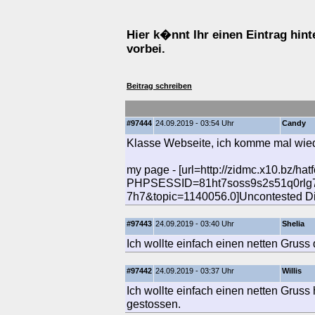
Hier k�nnt Ihr einen Eintrag hi
vorbei.
Beitrag schreiben
#97444
24.09.2019 - 03:54 Uhr
Candy
Klasse Webseite, ich komme mal wied
my page - [url=http://zidmc.x10.bz/hat
PHPSESSID=81ht7soss9s2s51q0rlg
7h7&topic=1140056.0]Uncontested Div
#97443
24.09.2019 - 03:40 Uhr
Shelia
Ich wollte einfach einen netten Gruss
#97442
24.09.2019 - 03:37 Uhr
Willis
Ich wollte einfach einen netten Gruss 
gestossen.