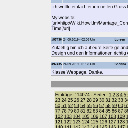
Ich wollte einfach einen netten Gruss
My website:
[url=http://Wiki.Howl.fm/Marriage_
Time[/url]
#97436
24.09.2019 - 02:06 Uhr
Loreen
Zufaellig bin ich auf eure Seite gelan
Design und den Informationen richtig g
#97435
24.09.2019 - 01:58 Uhr
Shenna
Klasse Webpage. Danke.
Einträge: 114074 - Seiten:
1
2
3
4
5
23
24
25
26
27
28
29
30
31
32
33
3
50
51
52
53
54
55
56
57
58
59
60
6
77
78
79
80
81
82
83
84
85
86
87
8
102
103
104
105
106
107
108
109
121
122
123
124
125
126
127
128
140
141
142
143
144
145
146
147